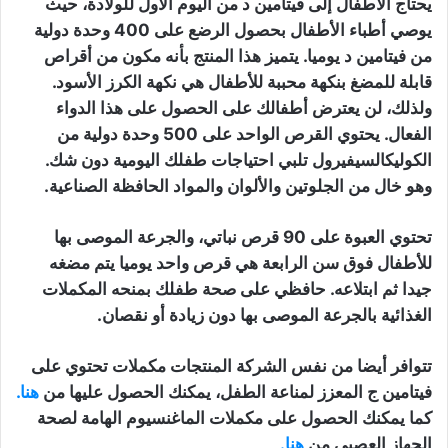
يحتاج الأطفال إلى فيتامين د من اليوم الأول للولادة، حيث
يوصي أطباء الأطفال بحصول الرضع على 400 وحدة دولية
من فيتامين د يوميا. يتميز هذا المنتج بأنه مكون من أقراص
قابلة للمضغ بنكهة محببة للأطفال هي نكهة الكرز الأسود.
ولذلك، لن يعترض أطفالك على الحصول على هذا الدواء
الفعال. يحتوي القرص الواحد على 500 وحدة دولية من
الكوليكالسيفيرول تلبي احتياجات طفلك اليومية دون شك.
وهو خال من الجلوتين والألوان والمواد الحافظة الصناعية.
تحتوي العبوة على 90 قرص نباتي، والجرعة الموصى بها
للأطفال فوق سن الرابعة هي قرص واحد يوميا يتم مضغه
جيدا ثم ابتلاعه. حافظي على صحة طفلك بمنحه المكملات
الغذائية بالجرعة الموصى بها دون زيادة أو نقصان.
تتوافر أيضا من نفس الشركة المنتجات مكملات تحتوي على
فيتامين ج المعزز لمناعة الطفل، يمكنك الحصول عليها من
هنا.
كما يمكنك الحصول على مكملات الماغنسيوم الهامة لصحة
الجهاز العصبي من
هنا.